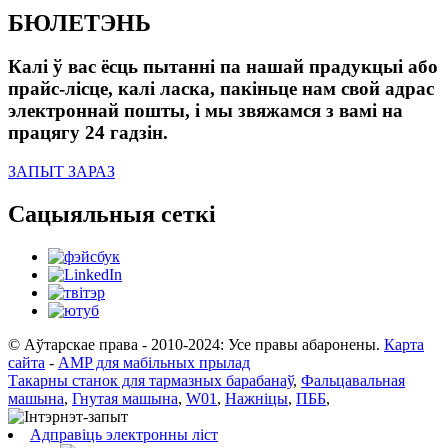
БЮЛЕТЭНЬ
Калі ў вас ёсць пытанні па нашай прадукцыі або
прайс-лісце, калі ласка, пакіньце нам свой адрас
электроннай пошты, і мы звяжамся з вамі на
працягу 24 гадзін.
ЗАПЫТ ЗАРАЗ
Сацыяльныя сеткі
© Аўтарскае права - 2010-2024: Усе правы абаронены.
Карта
сайта
-
AMP для мабільных прылад
Такарны станок для тармазных барабанаў
,
Фальцавальная
машына
,
Гнутая машына
,
W01
,
Нажніцы
,
ПББ
,
Адправіць электронны ліст