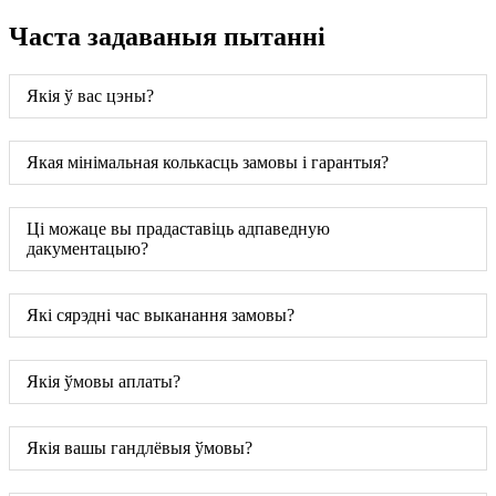
Часта задаваныя пытанні
Якія ў вас цэны?
Якая мінімальная колькасць замовы і гарантыя?
Ці можаце вы прадаставіць адпаведную
дакументацыю?
Які сярэдні час выканання замовы?
Якія ўмовы аплаты?
Якія вашы гандлёвыя ўмовы?