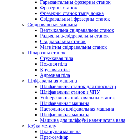
Гарызантальны фрэзерны станок
Фрэзерны станок
Фрэзерны станок тыпу ложка
Свідравальны і фрэзерны станок
Свідравальная машына
Вертыкальна-свідравальны станок
Радыяльна-свідравальны станок
Свідравальны станок
Магнітны свідравальны станок
Піларэзны станок
Стужкавая піла
Ножная піла
Кругавая піла
Адрэзная піла
Шліфавальная машына
Шліфавальны станок для плоскасці
Шліфавальны станок з ЧПУ
Універсальны шліфавальны станок
Шліфавальная машына
Настольная шліфавальная машына
Шліфавальная машына
Машына для шліфоўкі каленчатага вала
Коўка металу
Прабіўная машына
Прэс-семінар