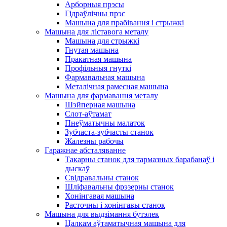
Арборныя прэсы
Гідраўлічны прэс
Машына для прабівання і стрыжкі
Машына для ліставога металу
Машына для стрыжкі
Гнутая машына
Пракатная машына
Профільныя гнуткі
Фармавальная машына
Металічная рамесная машына
Машына для фармавання металу
Шэйперная машына
Слот-аўтамат
Пнеўматычны малаток
Зубчаста-зубчасты станок
Жалезны рабочы
Гаражнае абсталяванне
Такарны станок для тармазных барабанаў і
дыскаў
Свідравальны станок
Шліфавальны фрэзерны станок
Хонінгавая машына
Расточны і хонінгавы станок
Машына для выдзімання бутэлек
Цалкам аўтаматычная машына для