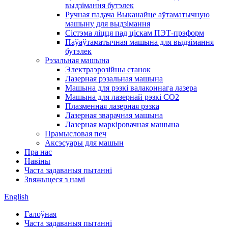
выдзімання бутэлек
Ручная падача Выканайце аўтаматычную
машыну для выдзімання
Сістэма ліцця пад ціскам ПЭТ-прэформ
Паўаўтаматычная машына для выдзімання
бутэлек
Рэзальная машына
Электраэрозійны станок
Лазерная рэзальная машына
Машына для рэзкі валаконнага лазера
Машына для лазернай рэзкі CO2
Плазменная лазерная рэзка
Лазерная зварачная машына
Лазерная маркіровачная машына
Прамысловая печ
Аксэсуары для машын
Пра нас
Навіны
Часта задаваныя пытанні
Звяжыцеся з намі
English
Галоўная
Часта задаваныя пытанні