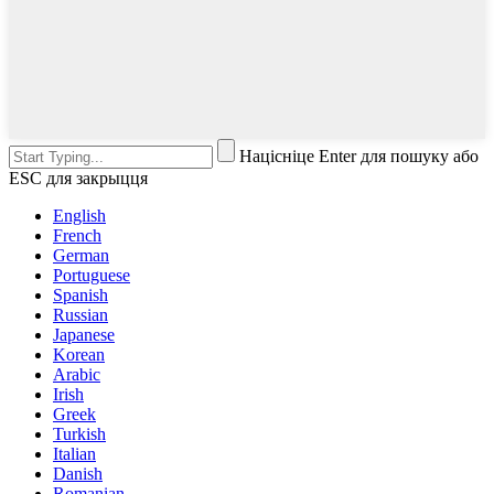
Націсніце Enter для пошуку або
ESC для закрыцця
English
French
German
Portuguese
Spanish
Russian
Japanese
Korean
Arabic
Irish
Greek
Turkish
Italian
Danish
Romanian