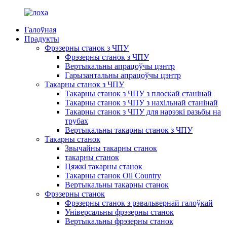
Галоўная
Прадукты
Фрэзерны станок з ЧПУ
Фрэзерны станок з ЧПУ
Вертыкальны апрацоўчы цэнтр
Гарызантальны апрацоўчы цэнтр
Такарны станок з ЧПУ
Такарны станок з ЧПУ з плоскай станінай
Такарны станок з ЧПУ з нахільнай станінай
Такарны станок з ЧПУ для нарэзкі разьбы на
трубах
Вертыкальны такарны станок з ЧПУ
Такарны станок
Звычайны такарны станок
такарны станок
Цяжкі такарны станок
Такарны станок Oil Country
Вертыкальны такарны станок
Фрэзерны станок
Фрэзерны станок з рэвальвернай галоўкай
Універсальны фрэзерны станок
Вертыкальны фрэзерны станок