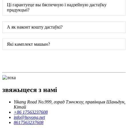
Ці гарантуеце вы бяспечную і надзейную дастаўку
прадукцыі?
А як наконт кошту дастаўкі?
Які камплект машын?
звяжыцеся з намі
Yikang Road No.999, горад Тэнчжоу, правінцыя Шаньдун,
Кітай
+86 17563237608
info@hoyong.net
8617563237608