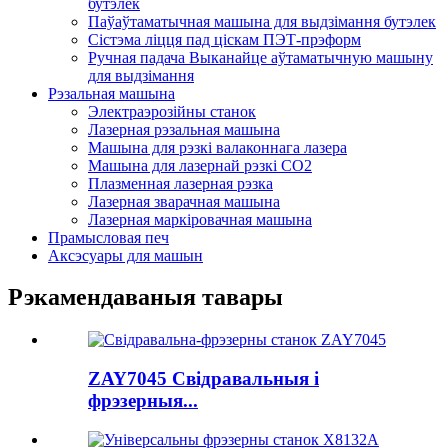
бутэлек
Паўаўтаматычная машына для выдзімання бутэлек
Сістэма ліцця пад ціскам ПЭТ-прэформ
Ручная падача Выканайце аўтаматычную машыну
для выдзімання
Рэзальная машына
Электраэрозійны станок
Лазерная рэзальная машына
Машына для рэзкі валаконнага лазера
Машына для лазернай рэзкі CO2
Плазменная лазерная рэзка
Лазерная зварачная машына
Лазерная маркіровачная машына
Прамысловая печ
Аксэсуары для машын
Рэкамендаваныя тавары
ZAY7045 Свідравальныя і
фрэзерныя...