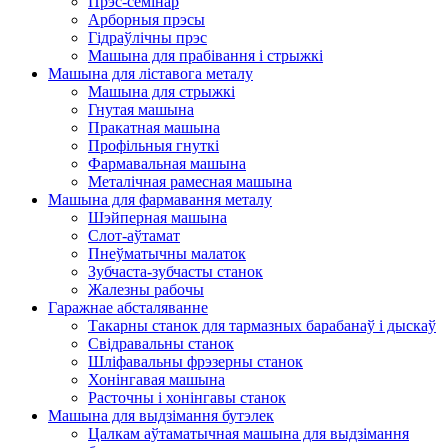
Прэс-семінар
Арборныя прэсы
Гідраўлічны прэс
Машына для прабівання і стрыжкі
Машына для ліставога металу
Машына для стрыжкі
Гнутая машына
Пракатная машына
Профільныя гнуткі
Фармавальная машына
Металічная рамесная машына
Машына для фармавання металу
Шэйперная машына
Слот-аўтамат
Пнеўматычны малаток
Зубчаста-зубчасты станок
Жалезны рабочы
Гаражнае абсталяванне
Такарны станок для тармазных барабанаў і дыскаў
Свідравальны станок
Шліфавальны фрэзерны станок
Хонінгавая машына
Расточны і хонінгавы станок
Машына для выдзімання бутэлек
Цалкам аўтаматычная машына для выдзімання