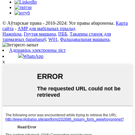
© Аўтарскае права - 2010-2024: Усе правы абаронены.
Карта
сайта
-
AMP для мабільных прылад
Нажніцы
,
Гнутая машына
,
ПББ
,
Такарны станок для
тармазных барабанаў
,
W01
,
Фальцавальная машына
,
Адправіць электронны ліст
WhatsApp
x