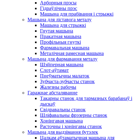
Арборныя прэсы
Гідраўлічны прэс
Машына для прабівання і стрыжкі
Машына для ліставога металу
Машына для стрыжкі
Гнутая машына
Пракатная машына
Профільныя гнуткі
Фармавальная машына
Металічная рамесная машына
Машына для фармавання металу
Шэйперная машына
Слот-аўтамат
Пнеўматычны малаток
Зубчаста-зубчасты станок
Жалезны рабочы
Гаражнае абсталяванне
Такарны станок для тармазных барабанаў і
дыскаў
Свідравальны станок
Шліфавальны фрэзерны станок
Хонінгавая машына
Расточны і хонінгавы станок
Машына для выдзімання бутэлек
Цалкам аўтаматычная машына для