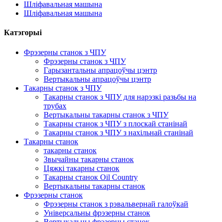
Шліфавальная машына
Шліфавальная машына
Катэгорыі
Фрэзерны станок з ЧПУ
Фрэзерны станок з ЧПУ
Гарызантальны апрацоўчы цэнтр
Вертыкальны апрацоўчы цэнтр
Такарны станок з ЧПУ
Такарны станок з ЧПУ для нарэзкі разьбы на
трубах
Вертыкальны такарны станок з ЧПУ
Такарны станок з ЧПУ з плоскай станінай
Такарны станок з ЧПУ з нахільнай станінай
Такарны станок
такарны станок
Звычайны такарны станок
Цяжкі такарны станок
Такарны станок Oil Country
Вертыкальны такарны станок
Фрэзерны станок
Фрэзерны станок з рэвальвернай галоўкай
Універсальны фрэзерны станок
Вертыкальны фрэзерны станок