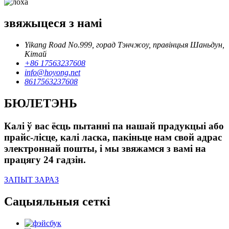
звяжыцеся з намі
Yikang Road No.999, горад Тэнчжоу, правінцыя Шаньдун,
Кітай
+86 17563237608
info@hoyong.net
8617563237608
БЮЛЕТЭНЬ
Калі ў вас ёсць пытанні па нашай прадукцыі або
прайс-лісце, калі ласка, пакіньце нам свой адрас
электроннай пошты, і мы звяжамся з вамі на
працягу 24 гадзін.
ЗАПЫТ ЗАРАЗ
Сацыяльныя сеткі