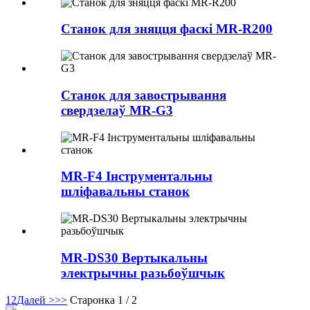
Станок для зняцця фаскі MR-R200
Станок для завострывання
свердзелаў MR-G3
MR-F4 Інструментальны
шліфавальны станок
MR-DS30 Вертыкальны
электрычны разьбоўшчык
1
2
Далей >
>>
Старонка 1 / 2