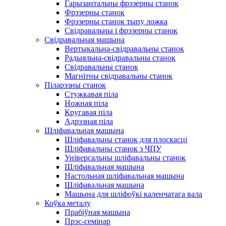
Гарызантальны фрэзерны станок
Фрэзерны станок
Фрэзерны станок тыпу ложка
Свідравальны і фрэзерны станок
Свідравальная машына
Вертыкальна-свідравальны станок
Радыяльна-свідравальны станок
Свідравальны станок
Магнітны свідравальны станок
Піларэзны станок
Стужкавая піла
Ножная піла
Кругавая піла
Адрэзная піла
Шліфавальная машына
Шліфавальны станок для плоскасці
Шліфавальны станок з ЧПУ
Універсальны шліфавальны станок
Шліфавальная машына
Настольная шліфавальная машына
Шліфавальная машына
Машына для шліфоўкі каленчатага вала
Коўка металу
Прабіўная машына
Прэс-семінар