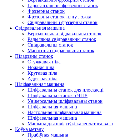
Гарызантальны фрэзерны станок
Фрэзерны станок
Фрэзерны станок тыпу ложка
Свідравальны і фрэзерны станок
Свідравальная машына
Вертыкальна-свідравальны станок
Радыяльна-свідравальны станок
Свідравальны станок
Магнітны свідравальны станок
Піларэзны станок
Стужкавая піла
Ножная піла
Кругавая піла
Адрэзная піла
Шліфавальная машына
Шліфавальны станок для плоскасці
Шліфавальны станок з ЧПУ
Універсальны шліфавальны станок
Шліфавальная машына
Настольная шліфавальная машына
Шліфавальная машына
Машына для шліфоўкі каленчатага вала
Коўка металу
Прабіўная машына