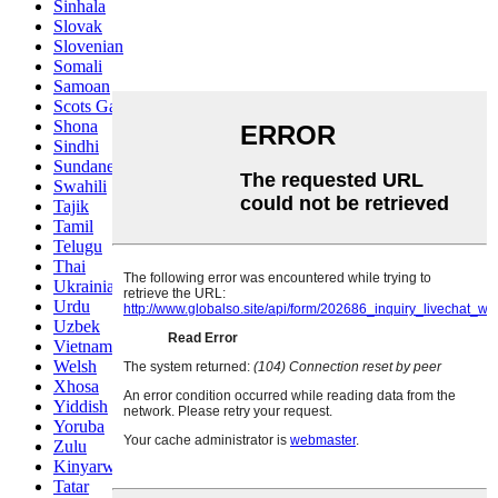
Sinhala
Slovak
Slovenian
Somali
Samoan
Scots Gaelic
Shona
Sindhi
Sundanese
Swahili
Tajik
Tamil
Telugu
Thai
Ukrainian
Urdu
Uzbek
Vietnamese
Welsh
Xhosa
Yiddish
Yoruba
Zulu
Kinyarwanda
Tatar