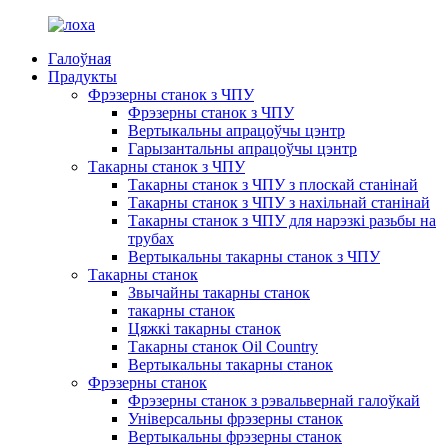
Галоўная
Прадукты
Фрэзерны станок з ЧПУ
Фрэзерны станок з ЧПУ
Вертыкальны апрацоўчы цэнтр
Гарызантальны апрацоўчы цэнтр
Такарны станок з ЧПУ
Такарны станок з ЧПУ з плоскай станінай
Такарны станок з ЧПУ з нахільнай станінай
Такарны станок з ЧПУ для нарэзкі разьбы на
трубах
Вертыкальны такарны станок з ЧПУ
Такарны станок
Звычайны такарны станок
такарны станок
Цяжкі такарны станок
Такарны станок Oil Country
Вертыкальны такарны станок
Фрэзерны станок
Фрэзерны станок з рэвальвернай галоўкай
Універсальны фрэзерны станок
Вертыкальны фрэзерны станок