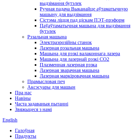
выдзімання бутэлек
Ручная падача Выканайце аўтаматычную
машыну для выдзімання
Сістэма ліцця пад ціскам ПЭТ-прэформ
Паўаўтаматычная машына для выдзімання
бутэлек
Рэзальная машына
Электраэрозійны станок
Лазерная рэзальная машына
Машына для рэзкі валаконнага лазера
Машына для лазернай рэзкі CO2
Плазменная лазерная рэзка
Лазерная зварачная машына
Лазерная маркіровачная машына
Прамысловая печ
Аксэсуары для машын
Пра нас
Навіны
Часта задаваныя пытанні
Звяжыцеся з намі
English
Галоўная
Прадукты