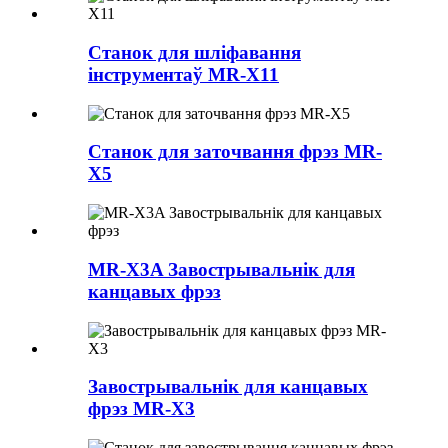
Станок для шліфавання
інструментаў MR-X11
Станок для заточвання фрэз MR-
X5
MR-X3A Завострывальнік для
канцавых фрэз
Завострывальнік для канцавых
фрэз MR-X3