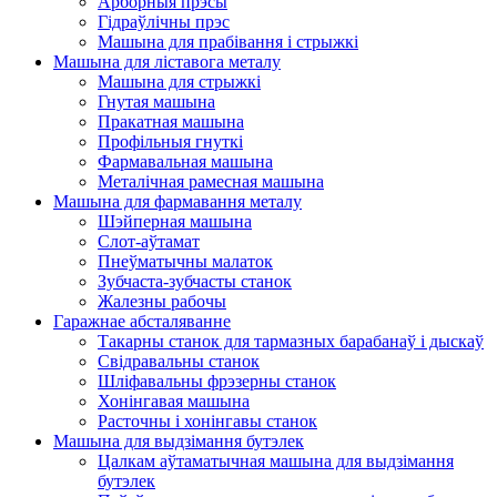
Арборныя прэсы
Гідраўлічны прэс
Машына для прабівання і стрыжкі
Машына для ліставога металу
Машына для стрыжкі
Гнутая машына
Пракатная машына
Профільныя гнуткі
Фармавальная машына
Металічная рамесная машына
Машына для фармавання металу
Шэйперная машына
Слот-аўтамат
Пнеўматычны малаток
Зубчаста-зубчасты станок
Жалезны рабочы
Гаражнае абсталяванне
Такарны станок для тармазных барабанаў і дыскаў
Свідравальны станок
Шліфавальны фрэзерны станок
Хонінгавая машына
Расточны і хонінгавы станок
Машына для выдзімання бутэлек
Цалкам аўтаматычная машына для выдзімання
бутэлек