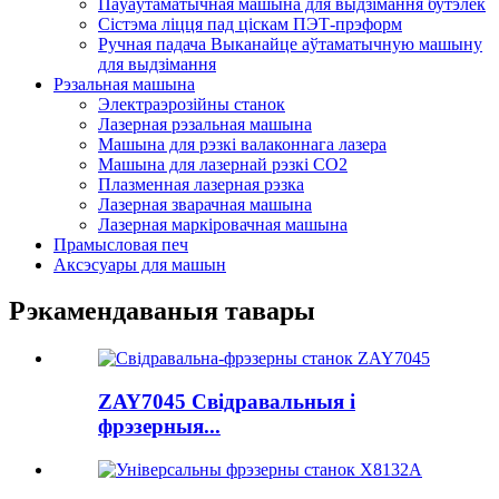
Паўаўтаматычная машына для выдзімання бутэлек
Сістэма ліцця пад ціскам ПЭТ-прэформ
Ручная падача Выканайце аўтаматычную машыну
для выдзімання
Рэзальная машына
Электраэрозійны станок
Лазерная рэзальная машына
Машына для рэзкі валаконнага лазера
Машына для лазернай рэзкі CO2
Плазменная лазерная рэзка
Лазерная зварачная машына
Лазерная маркіровачная машына
Прамысловая печ
Аксэсуары для машын
Рэкамендаваныя тавары
ZAY7045 Свідравальныя і
фрэзерныя...