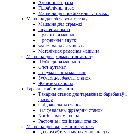
Арборныя прэсы
Гідраўлічны прэс
Машына для прабівання і стрыжкі
Машына для ліставога металу
Машына для стрыжкі
Гнутая машына
Пракатная машына
Профільныя гнуткі
Фармавальная машына
Металічная рамесная машына
Машына для фармавання металу
Шэйперная машына
Слот-аўтамат
Пнеўматычны малаток
Зубчаста-зубчасты станок
Жалезны рабочы
Гаражнае абсталяванне
Такарны станок для тармазных барабанаў і
дыскаў
Свідравальны станок
Шліфавальны фрэзерны станок
Хонінгавая машына
Расточны і хонінгавы станок
Машына для выдзімання бутэлек
Цалкам аўтаматычная машына для