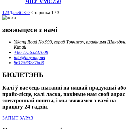
ЧПУ VMC750
1
2
3
Далей >
>>
Старонка 1 / 3
звяжыцеся з намі
Yikang Road No.999, горад Тэнчжоу, правінцыя Шаньдун,
Кітай
+86 17563237608
info@hoyong.net
8617563237608
БЮЛЕТЭНЬ
Калі ў вас ёсць пытанні па нашай прадукцыі або
прайс-лісце, калі ласка, пакіньце нам свой адрас
электроннай пошты, і мы звяжамся з вамі на
працягу 24 гадзін.
ЗАПЫТ ЗАРАЗ