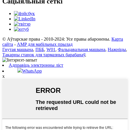
Сацыяльныя сеткі
© Аўтарскае права - 2010-2024: Усе правы абаронены.
Карта
сайта
-
AMP для мабільных прылад
Гнутая машына
,
ПББ
,
W01
,
Фальцавальная машына
,
Нажніцы
,
Такарны станок для тармазных барабанаў
,
Адправіць электронны ліст
WhatsApp
x