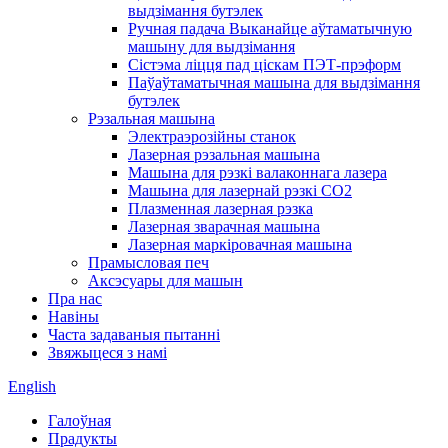
выдзімання бутэлек
Ручная падача Выканайце аўтаматычную
машыну для выдзімання
Сістэма ліцця пад ціскам ПЭТ-прэформ
Паўаўтаматычная машына для выдзімання
бутэлек
Рэзальная машына
Электраэрозійны станок
Лазерная рэзальная машына
Машына для рэзкі валаконнага лазера
Машына для лазернай рэзкі CO2
Плазменная лазерная рэзка
Лазерная зварачная машына
Лазерная маркіровачная машына
Прамысловая печ
Аксэсуары для машын
Пра нас
Навіны
Часта задаваныя пытанні
Звяжыцеся з намі
English
Галоўная
Прадукты