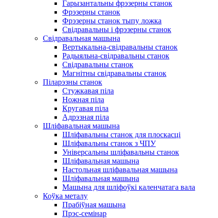
Гарызантальны фрэзерны станок
Фрэзерны станок
Фрэзерны станок тыпу ложка
Свідравальны і фрэзерны станок
Свідравальная машына
Вертыкальна-свідравальны станок
Радыяльна-свідравальны станок
Свідравальны станок
Магнітны свідравальны станок
Піларэзны станок
Стужкавая піла
Ножная піла
Кругавая піла
Адрэзная піла
Шліфавальная машына
Шліфавальны станок для плоскасці
Шліфавальны станок з ЧПУ
Універсальны шліфавальны станок
Шліфавальная машына
Настольная шліфавальная машына
Шліфавальная машына
Машына для шліфоўкі каленчатага вала
Коўка металу
Прабіўная машына
Прэс-семінар