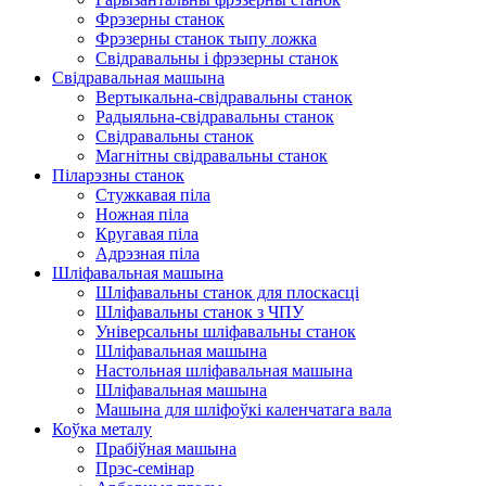
Фрэзерны станок
Фрэзерны станок тыпу ложка
Свідравальны і фрэзерны станок
Свідравальная машына
Вертыкальна-свідравальны станок
Радыяльна-свідравальны станок
Свідравальны станок
Магнітны свідравальны станок
Піларэзны станок
Стужкавая піла
Ножная піла
Кругавая піла
Адрэзная піла
Шліфавальная машына
Шліфавальны станок для плоскасці
Шліфавальны станок з ЧПУ
Універсальны шліфавальны станок
Шліфавальная машына
Настольная шліфавальная машына
Шліфавальная машына
Машына для шліфоўкі каленчатага вала
Коўка металу
Прабіўная машына
Прэс-семінар