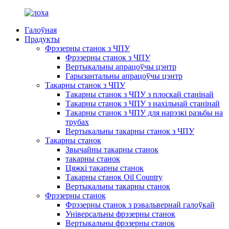
Галоўная
Прадукты
Фрэзерны станок з ЧПУ
Фрэзерны станок з ЧПУ
Вертыкальны апрацоўчы цэнтр
Гарызантальны апрацоўчы цэнтр
Такарны станок з ЧПУ
Такарны станок з ЧПУ з плоскай станінай
Такарны станок з ЧПУ з нахільнай станінай
Такарны станок з ЧПУ для нарэзкі разьбы на
трубах
Вертыкальны такарны станок з ЧПУ
Такарны станок
Звычайны такарны станок
такарны станок
Цяжкі такарны станок
Такарны станок Oil Country
Вертыкальны такарны станок
Фрэзерны станок
Фрэзерны станок з рэвальвернай галоўкай
Універсальны фрэзерны станок
Вертыкальны фрэзерны станок