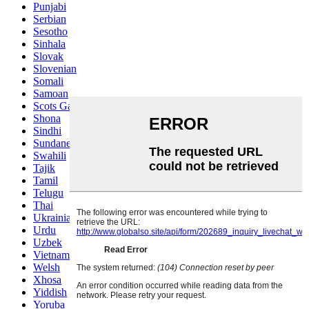
Punjabi
Serbian
Sesotho
Sinhala
Slovak
Slovenian
Somali
Samoan
Scots Gaelic
Shona
Sindhi
Sundanese
Swahili
Tajik
Tamil
Telugu
Thai
Ukrainian
Urdu
Uzbek
Vietnamese
Welsh
Xhosa
Yiddish
Yoruba