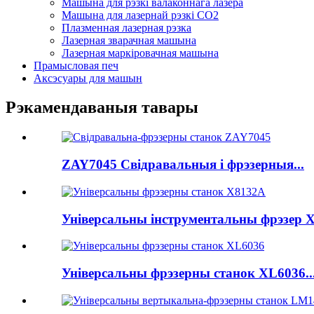
Машына для рэзкі валаконнага лазера
Машына для лазернай рэзкі CO2
Плазменная лазерная рэзка
Лазерная зварачная машына
Лазерная маркіровачная машына
Прамысловая печ
Аксэсуары для машын
Рэкамендаваныя тавары
ZAY7045 Свідравальныя і фрэзерныя...
Універсальны інструментальны фрэзер X
Універсальны фрэзерны станок XL6036..