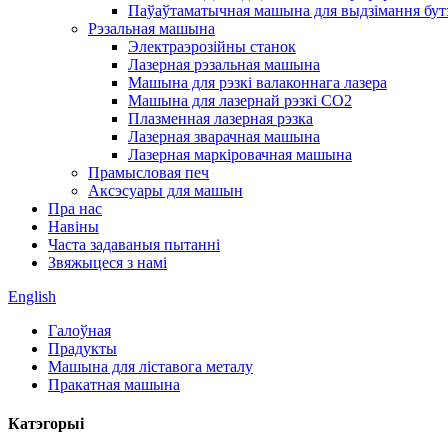
Паўаўтаматычная машына для выдзімання бут
Рэзальная машына
Электраэрозійны станок
Лазерная рэзальная машына
Машына для рэзкі валаконнага лазера
Машына для лазернай рэзкі CO2
Плазменная лазерная рэзка
Лазерная зварачная машына
Лазерная маркіровачная машына
Прамысловая печ
Аксэсуары для машын
Пра нас
Навіны
Часта задаваныя пытанні
Звяжыцеся з намі
English
Галоўная
Прадукты
Машына для ліставога металу
Пракатная машына
Катэгорыі