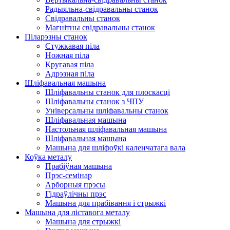
Радыяльна-свідравальны станок
Свідравальны станок
Магнітны свідравальны станок
Піларэзны станок
Стужкавая піла
Ножная піла
Кругавая піла
Адрэзная піла
Шліфавальная машына
Шліфавальны станок для плоскасці
Шліфавальны станок з ЧПУ
Універсальны шліфавальны станок
Шліфавальная машына
Настольная шліфавальная машына
Шліфавальная машына
Машына для шліфоўкі каленчатага вала
Коўка металу
Прабіўная машына
Прэс-семінар
Арборныя прэсы
Гідраўлічны прэс
Машына для прабівання і стрыжкі
Машына для ліставога металу
Машына для стрыжкі