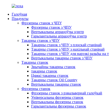
Галоўная
Прадукты
Фрэзерны станок з ЧПУ
Фрэзерны станок з ЧПУ
Вертыкальны апрацоўчы цэнтр
Гарызантальны апрацоўчы цэнтр
Такарны станок з ЧПУ
Такарны станок з ЧПУ з плоскай станінай
Такарны станок з ЧПУ з нахільнай станінай
Такарны станок з ЧПУ для нарэзкі разьбы на 
Вертыкальны такарны станок з ЧПУ
Такарны станок
Звычайны такарны станок
такарны станок
Цяжкі такарны станок
Такарны станок Oil Country
Вертыкальны такарны станок
Фрэзерны станок
Фрэзерны станок з рэвальвернай галоўкай
Універсальны фрэзерны станок
Вертыкальны фрэзерны станок
Гарызантальны фрэзерны станок