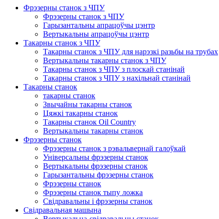
Фрэзерны станок з ЧПУ
Фрэзерны станок з ЧПУ
Гарызантальны апрацоўчы цэнтр
Вертыкальны апрацоўчы цэнтр
Такарны станок з ЧПУ
Такарны станок з ЧПУ для нарэзкі разьбы на трубах
Вертыкальны такарны станок з ЧПУ
Такарны станок з ЧПУ з плоскай станінай
Такарны станок з ЧПУ з нахільнай станінай
Такарны станок
такарны станок
Звычайны такарны станок
Цяжкі такарны станок
Такарны станок Oil Country
Вертыкальны такарны станок
Фрэзерны станок
Фрэзерны станок з рэвальвернай галоўкай
Універсальны фрэзерны станок
Вертыкальны фрэзерны станок
Гарызантальны фрэзерны станок
Фрэзерны станок
Фрэзерны станок тыпу ложка
Свідравальны і фрэзерны станок
Свідравальная машына
Вертыкальна-свідравальны станок