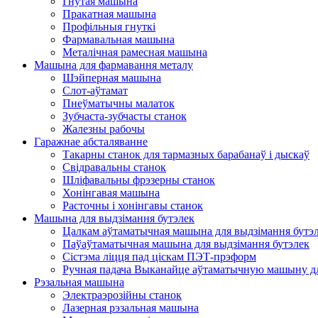
Гнутая машына
Пракатная машына
Профільныя гнуткі
Фармавальная машына
Металічная рамесная машына
Машына для фармавання металу
Шэйперная машына
Слот-аўтамат
Пнеўматычны малаток
Зубчаста-зубчасты станок
Жалезны рабочы
Гаражнае абсталяванне
Такарны станок для тармазных барабанаў і дыскаў
Свідравальны станок
Шліфавальны фрэзерны станок
Хонінгавая машына
Расточны і хонінгавы станок
Машына для выдзімання бутэлек
Цалкам аўтаматычная машына для выдзімання бутэ
Паўаўтаматычная машына для выдзімання бутэлек
Сістэма ліцця пад ціскам ПЭТ-прэформ
Ручная падача Выканайце аўтаматычную машыну д
Рэзальная машына
Электраэрозійны станок
Лазерная рэзальная машына