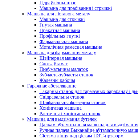
Гідраўлічны прэс
Машына для прабівання і стрыжкі
Машына для ліставога металу
Машына для стрыжкі
Гнутая машына
Пракатная машына
Профільныя гнуткі
Фармавальная машына
Металічная рамесная машына
Машына для фармавання металу
Шэйперная машына
Слот-аўтамат
Пнеўматычны малаток
Зубчаста-зубчасты станок
Жалезны рабочы
Гаражнае абсталяванне
Такарны станок для тармазных барабанаў і ды
Свідравальны станок
Шліфавальны фрэзерны станок
Хонінгавая машына
Расточны і хонінгавы станок
Машына для выдзімання бутэлек
Цалкам аўтаматычная машына для выдзімання
Ручная падача Выканайце аўтаматычную маш
Сістэма ліцця пад ціскам ПЭТ-прэформ