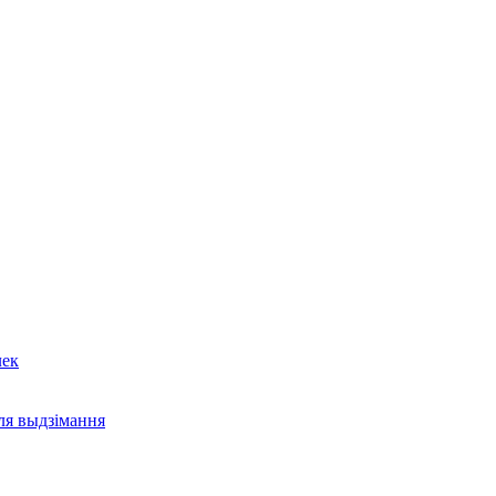
лек
ля выдзімання