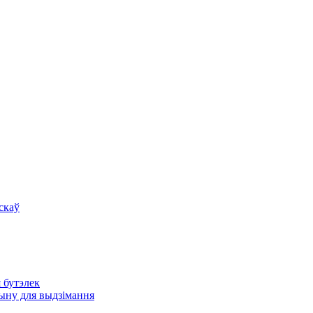
скаў
 бутэлек
ыну для выдзімання