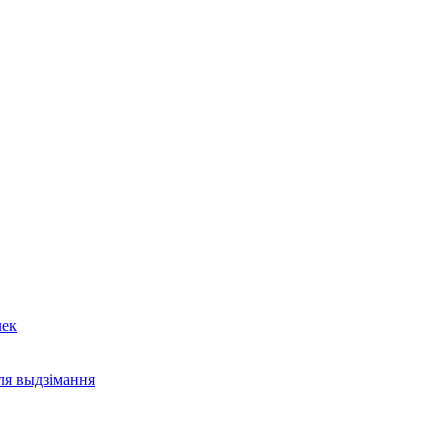
лек
ля выдзімання