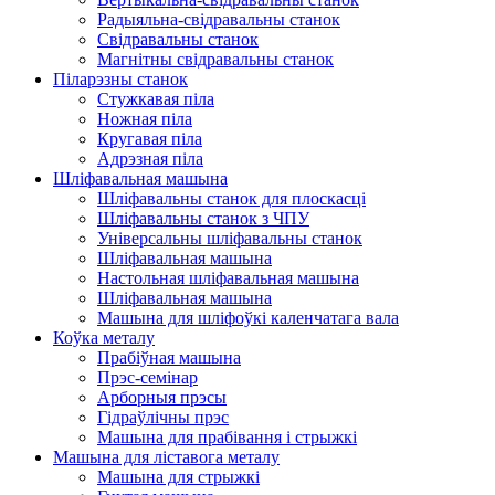
Радыяльна-свідравальны станок
Свідравальны станок
Магнітны свідравальны станок
Піларэзны станок
Стужкавая піла
Ножная піла
Кругавая піла
Адрэзная піла
Шліфавальная машына
Шліфавальны станок для плоскасці
Шліфавальны станок з ЧПУ
Універсальны шліфавальны станок
Шліфавальная машына
Настольная шліфавальная машына
Шліфавальная машына
Машына для шліфоўкі каленчатага вала
Коўка металу
Прабіўная машына
Прэс-семінар
Арборныя прэсы
Гідраўлічны прэс
Машына для прабівання і стрыжкі
Машына для ліставога металу
Машына для стрыжкі