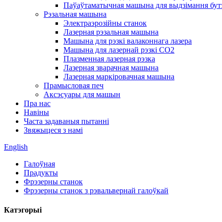
Паўаўтаматычная машына для выдзімання бут
Рэзальная машына
Электраэрозійны станок
Лазерная рэзальная машына
Машына для рэзкі валаконнага лазера
Машына для лазернай рэзкі CO2
Плазменная лазерная рэзка
Лазерная зварачная машына
Лазерная маркіровачная машына
Прамысловая печ
Аксэсуары для машын
Пра нас
Навіны
Часта задаваныя пытанні
Звяжыцеся з намі
English
Галоўная
Прадукты
Фрэзерны станок
Фрэзерны станок з рэвальвернай галоўкай
Катэгорыі