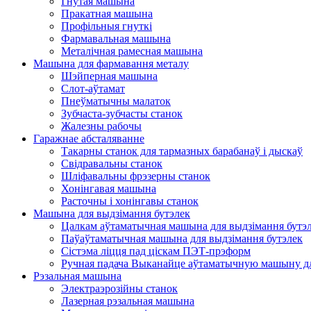
Гнутая машына
Пракатная машына
Профільныя гнуткі
Фармавальная машына
Металічная рамесная машына
Машына для фармавання металу
Шэйперная машына
Слот-аўтамат
Пнеўматычны малаток
Зубчаста-зубчасты станок
Жалезны рабочы
Гаражнае абсталяванне
Такарны станок для тармазных барабанаў і дыскаў
Свідравальны станок
Шліфавальны фрэзерны станок
Хонінгавая машына
Расточны і хонінгавы станок
Машына для выдзімання бутэлек
Цалкам аўтаматычная машына для выдзімання бутэ
Паўаўтаматычная машына для выдзімання бутэлек
Сістэма ліцця пад ціскам ПЭТ-прэформ
Ручная падача Выканайце аўтаматычную машыну д
Рэзальная машына
Электраэрозійны станок
Лазерная рэзальная машына