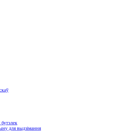
скаў
 бутэлек
ыну для выдзімання