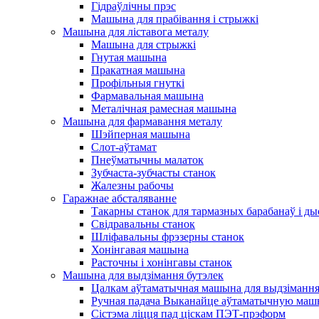
Гідраўлічны прэс
Машына для прабівання і стрыжкі
Машына для ліставога металу
Машына для стрыжкі
Гнутая машына
Пракатная машына
Профільныя гнуткі
Фармавальная машына
Металічная рамесная машына
Машына для фармавання металу
Шэйперная машына
Слот-аўтамат
Пнеўматычны малаток
Зубчаста-зубчасты станок
Жалезны рабочы
Гаражнае абсталяванне
Такарны станок для тармазных барабанаў і ды
Свідравальны станок
Шліфавальны фрэзерны станок
Хонінгавая машына
Расточны і хонінгавы станок
Машына для выдзімання бутэлек
Цалкам аўтаматычная машына для выдзімання
Ручная падача Выканайце аўтаматычную маш
Сістэма ліцця пад ціскам ПЭТ-прэформ