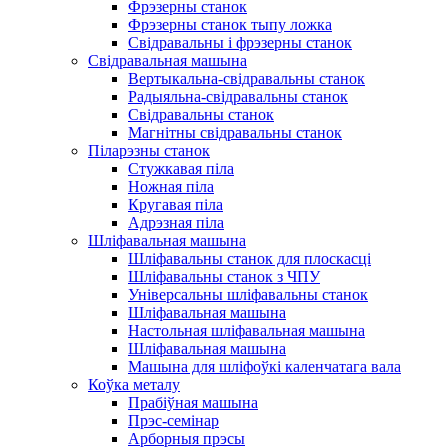
Фрэзерны станок
Фрэзерны станок тыпу ложка
Свідравальны і фрэзерны станок
Свідравальная машына
Вертыкальна-свідравальны станок
Радыяльна-свідравальны станок
Свідравальны станок
Магнітны свідравальны станок
Піларэзны станок
Стужкавая піла
Ножная піла
Кругавая піла
Адрэзная піла
Шліфавальная машына
Шліфавальны станок для плоскасці
Шліфавальны станок з ЧПУ
Універсальны шліфавальны станок
Шліфавальная машына
Настольная шліфавальная машына
Шліфавальная машына
Машына для шліфоўкі каленчатага вала
Коўка металу
Прабіўная машына
Прэс-семінар
Арборныя прэсы