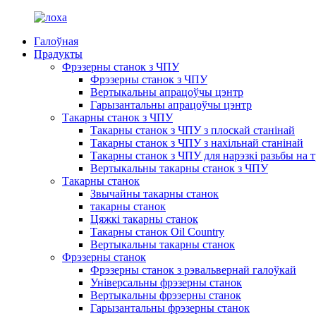
Галоўная
Прадукты
Фрэзерны станок з ЧПУ
Фрэзерны станок з ЧПУ
Вертыкальны апрацоўчы цэнтр
Гарызантальны апрацоўчы цэнтр
Такарны станок з ЧПУ
Такарны станок з ЧПУ з плоскай станінай
Такарны станок з ЧПУ з нахільнай станінай
Такарны станок з ЧПУ для нарэзкі разьбы на 
Вертыкальны такарны станок з ЧПУ
Такарны станок
Звычайны такарны станок
такарны станок
Цяжкі такарны станок
Такарны станок Oil Country
Вертыкальны такарны станок
Фрэзерны станок
Фрэзерны станок з рэвальвернай галоўкай
Універсальны фрэзерны станок
Вертыкальны фрэзерны станок
Гарызантальны фрэзерны станок