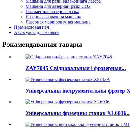
Машына для рэзкі валаконнага лазера
Машына для лазернай рэзкі CO2
Плазменная лазерная рэзка
Лазерная зварачная машына
Лазерная маркіровачная машына
Прамысловая печ
Аксэсуары для машын
Рэкамендаваныя тавары
ZAY7045 Свідравальныя і фрэзерныя...
Універсальны інструментальны фрэзер X
Універсальны фрэзерны станок XL6036..