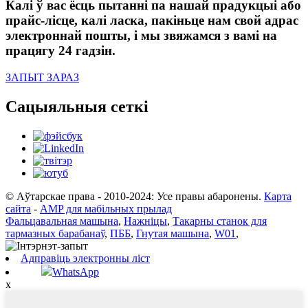
Калі ў вас ёсць пытанні па нашай прадукцыі або
прайс-лісце, калі ласка, пакіньце нам свой адрас
электроннай пошты, і мы звяжамся з вамі на
працягу 24 гадзін.
ЗАПЫТ ЗАРАЗ
Сацыяльныя сеткі
© Аўтарскае права - 2010-2024: Усе правы абаронены.
Карта
сайта
-
AMP для мабільных прылад
Фальцавальная машына
,
Нажніцы
,
Такарны станок для
тармазных барабанаў
,
ПББ
,
Гнутая машына
,
W01
,
Адправіць электронны ліст
WhatsApp
x