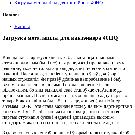
Загрузка металапілы для кантэйнера 40HQ
Навіны
Навіны
Загрузка металапілы для кантэйнера 40HQ
Калі да нас звярнуўся кліент, каб азнаёміцца ​​з нашымі
стужкапіламі, мы былі поўныя рашучасці прапанаваць яму
рашэнне, якое не толькі адпавядае, але і пераўзыходзіць яго
чаканні. Пасля таго, як кліент упершыню ўзяў два ўзоры
нашых стужкапіл, ён правёў дбайнае выпрабаванне і быў
вельмі задаволены вынікамі. Іх задавальненне было
відавочным, бо яны выказалі сваё станоўчае стаўленне да
працы машын. Пасля гэтага яны замовілі яшчэ адну партыю
тавараў, якія павінны былі быць загружаныя ў кантэйнер
аб'ёмам 40GP. Гэта стала важнай вяхой у нашым партнёрстве з
кліентам, і мы былі гатовыя гарантаваць, што наступная
партыя стужкапіл будзе і надалей адпавядаць высокім
стандартам якасці і надзейнасці, якіх кліент чакае ад нас.
Задаволенасць кліентаў першымі ўзорамі нашых стужкапілаў