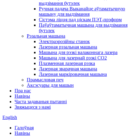
выдзімання бутэлек
Ручная падача Выканайце аўтаматычную
машыну для выдзімання
Сістэма ліцця пад ціскам ПЭТ-прэформ
Паўаўтаматычная машына для выдзімання
бутэлек
Рэзальная машына
Электраэрозійны станок
Лазерная рэзальная машына
Машына для рэзкі валаконнага лазера
Машына для лазернай рэзкі CO2
Плазменная лазерная рэзка
Лазерная зварачная машына
Лазерная маркіровачная машына
Прамысловая печ
Аксэсуары для машын
Пра нас
Навіны
Часта задаваныя пытанні
Звяжыцеся з намі
English
Галоўная
Навіны