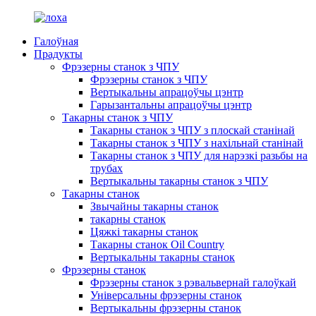
Галоўная
Прадукты
Фрэзерны станок з ЧПУ
Фрэзерны станок з ЧПУ
Вертыкальны апрацоўчы цэнтр
Гарызантальны апрацоўчы цэнтр
Такарны станок з ЧПУ
Такарны станок з ЧПУ з плоскай станінай
Такарны станок з ЧПУ з нахільнай станінай
Такарны станок з ЧПУ для нарэзкі разьбы на
трубах
Вертыкальны такарны станок з ЧПУ
Такарны станок
Звычайны такарны станок
такарны станок
Цяжкі такарны станок
Такарны станок Oil Country
Вертыкальны такарны станок
Фрэзерны станок
Фрэзерны станок з рэвальвернай галоўкай
Універсальны фрэзерны станок
Вертыкальны фрэзерны станок