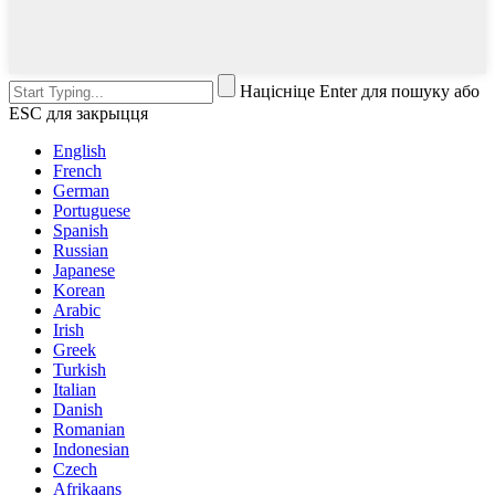
Націсніце Enter для пошуку або
ESC для закрыцця
English
French
German
Portuguese
Spanish
Russian
Japanese
Korean
Arabic
Irish
Greek
Turkish
Italian
Danish
Romanian
Indonesian
Czech
Afrikaans