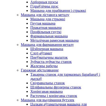
Арборныя прэсы
Гідраўлічны прэс
Машына для прабівання і стрыжкі
Машына для ліставога металу
Машына для стрыжкі
Гнутая машына
Пракатная машына
Профільныя гнуткі
Фармавальная машына
Металічная рамесная машына
Машына для фармавання металу
Шэйперная машына
Слот-аўтамат
Пнеўматычны малаток
Зубчаста-зубчасты станок
Жалезны рабочы
Гаражнае абсталяванне
Такарны станок для тармазных барабанаў і
дыскаў
Свідравальны станок
Шліфавальны фрэзерны станок
Хонінгавая машына
Расточны і хонінгавы станок
Машына для выдзімання бутэлек
Цалкам аўтаматычная машына для