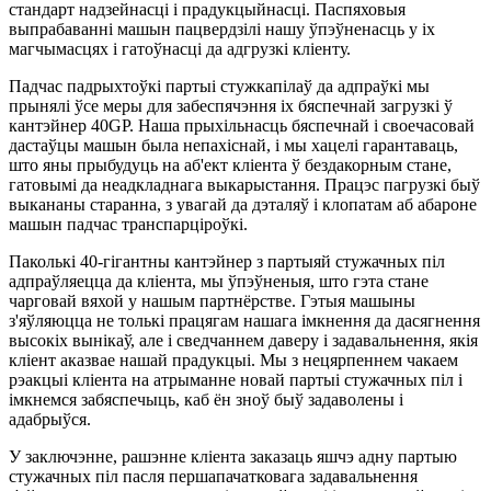
стандарт надзейнасці і прадукцыйнасці. Паспяховыя
выпрабаванні машын пацвердзілі нашу ўпэўненасць у іх
магчымасцях і гатоўнасці да адгрузкі кліенту.
Падчас падрыхтоўкі партыі стужкапілаў да адпраўкі мы
прынялі ўсе меры для забеспячэння іх бяспечнай загрузкі ў
кантэйнер 40GP. Наша прыхільнасць бяспечнай і своечасовай
дастаўцы машын была непахіснай, і мы хацелі гарантаваць,
што яны прыбудуць на аб'ект кліента ў бездакорным стане,
гатовымі да неадкладнага выкарыстання. Працэс пагрузкі быў
выкананы старанна, з увагай да дэталяў і клопатам аб абароне
машын падчас транспарціроўкі.
Паколькі 40-гігантны кантэйнер з партыяй стужачных піл
адпраўляецца да кліента, мы ўпэўненыя, што гэта стане
чарговай вяхой у нашым партнёрстве. Гэтыя машыны
з'яўляюцца не толькі працягам нашага імкнення да дасягнення
высокіх вынікаў, але і сведчаннем даверу і задавальнення, якія
кліент аказвае нашай прадукцыі. Мы з нецярпеннем чакаем
рэакцыі кліента на атрыманне новай партыі стужачных піл і
імкнемся забяспечыць, каб ён зноў быў задаволены і
адабрыўся.
У заключэнне, рашэнне кліента заказаць яшчэ адну партыю
стужачных піл пасля першапачатковага задавальнення