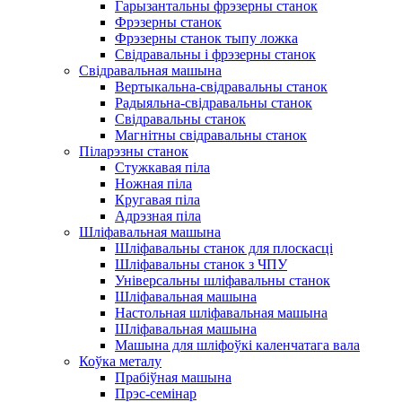
Гарызантальны фрэзерны станок
Фрэзерны станок
Фрэзерны станок тыпу ложка
Свідравальны і фрэзерны станок
Свідравальная машына
Вертыкальна-свідравальны станок
Радыяльна-свідравальны станок
Свідравальны станок
Магнітны свідравальны станок
Піларэзны станок
Стужкавая піла
Ножная піла
Кругавая піла
Адрэзная піла
Шліфавальная машына
Шліфавальны станок для плоскасці
Шліфавальны станок з ЧПУ
Універсальны шліфавальны станок
Шліфавальная машына
Настольная шліфавальная машына
Шліфавальная машына
Машына для шліфоўкі каленчатага вала
Коўка металу
Прабіўная машына
Прэс-семінар