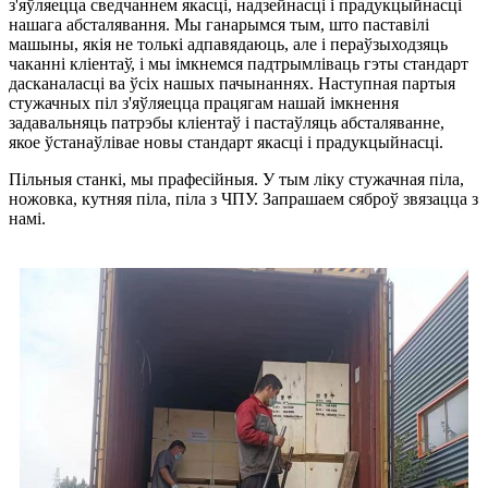
з'яўляецца сведчаннем якасці, надзейнасці і прадукцыйнасці
нашага абсталявання. Мы ганарымся тым, што паставілі
машыны, якія не толькі адпавядаюць, але і пераўзыходзяць
чаканні кліентаў, і мы імкнемся падтрымліваць гэты стандарт
дасканаласці ва ўсіх нашых пачынаннях. Наступная партыя
стужачных піл з'яўляецца працягам нашай імкнення
задавальняць патрэбы кліентаў і пастаўляць абсталяванне,
якое ўстанаўлівае новы стандарт якасці і прадукцыйнасці.
Пільныя станкі, мы прафесійныя. У тым ліку стужачная піла,
ножовка, кутняя піла, піла з ЧПУ. Запрашаем сяброў звязацца з
намі.