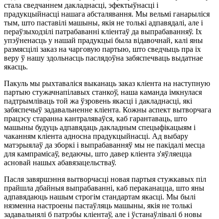
стала сведчаннем дакладнасці, эфектыўнасці і
прадукцыйнасці нашага абсталявання. Мы вельмі ганарыліся
тым, што паставілі машыны, якія не толькі адпавядалі, але і
пераўзыходзілі патрабаванні кліентаў да выпрабаванняў. Іх
упэўненасць у нашай прадукцыі была відавочнай, калі яны
размясцілі заказ на чарговую партыю, што сведчыць пра іх
веру ў нашу здольнасць паслядоўна забяспечваць выдатнае
якасць.
Пакуль мы рыхтаваліся выканаць заказ кліента на наступную
партыю стужачнапілавых станкоў, наша каманда імкнулася
падтрымліваць той жа ўзровень якасці і дакладнасці, які
забяспечыў задавальненне кліента. Кожны аспект вытворчага
працэсу старанна кантраляваўся, каб гарантаваць, што
машыны будуць адпавядаць дакладным спецыфікацыям і
чаканням кліента адносна прадукцыйнасці. Ад выбару
матэрыялаў да зборкі і выпрабаванняў мы не пакідалі месца
для кампрамісаў, ведаючы, што давер кліента з'яўляецца
асновай нашых абавязацельстваў.
Пасля завяршэння вытворчасці новая партыя стужкавых піл
прайшла дбайныя выпрабаванні, каб пераканацца, што яны
адпавядаюць нашым строгім стандартам якасці. Мы былі
нязменна настроены пастаўляць машыны, якія не толькі
задавальнялі б патрэбы кліентаў, але і ўстанаўлівалі б новы